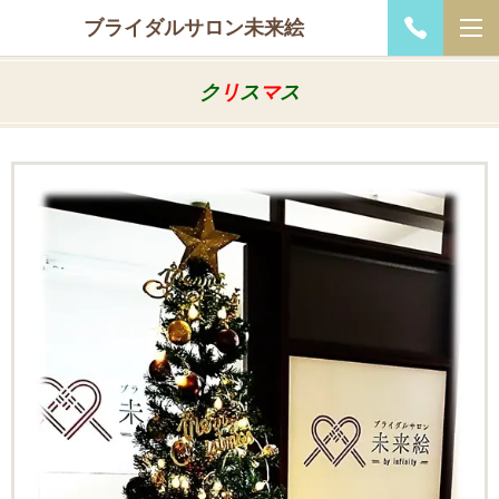
ブライダルサロン未来絵
ク
リ
ス
マ
ス